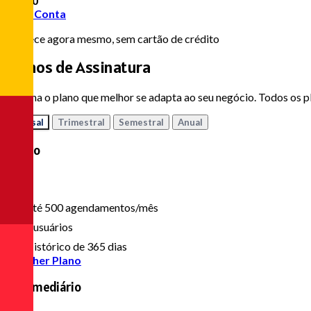
0,00
R$
Criar Conta
Comece agora mesmo, sem cartão de crédito
Planos de
Assinatura
Escolha o plano que melhor se adapta ao seu negócio. Todos os pl
Mensal
Trimestral
Semestral
Anual
Básico
R$ 45
/mês
Até 500 agendamentos/mês
3 usuários
Histórico de 365 dias
Escolher Plano
Intermediário