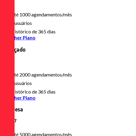
R$ 90
/mês
Até 1000 agendamentos/mês
3 usuários
Histórico de 365 dias
Escolher Plano
Avançado
R$ 172
/mês
Até 2000 agendamentos/mês
3 usuários
Histórico de 365 dias
Escolher Plano
Empresa
R$ 387
/mês
Até 5000 agendamentos/mês