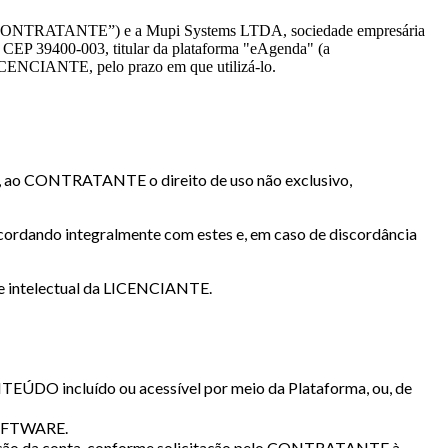
 “CONTRATANTE”) e a Mupi Systems LTDA, sociedade empresária
 CEP 39400-003, titular da plataforma "eAgenda" (a
CENCIANTE, pelo prazo em que utilizá-lo.
LA, ao CONTRATANTE o direito de uso não exclusivo,
ordando integralmente com estes e, em caso de discordância
e intelectual da LICENCIANTE.
TEÚDO incluído ou acessível por meio da Plataforma, ou, de
 SOFTWARE.
uração da conta, conforme solicitação pelo CONTRATANTE à