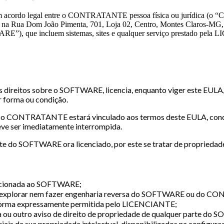
acordo legal entre o CONTRATANTE pessoa física ou jurídica (o
e na Rua Dom João Pimenta, 701, Loja 02, Centro, Montes Claros-MG,
, que incluem sistemas, sites e qualquer serviço prestado pela LI
 os direitos sobre o SOFTWARE, licencia, enquanto viger este EU
er forma ou condição.
te, o CONTRATANTE estará vinculado aos termos deste EULA, conc
ve ser imediatamente interrompida.
 do SOFTWARE ora licenciado, por este se tratar de propriedad
elacionada ao SOFTWARE;
ar, explorar nem fazer engenharia reversa do SOFTWARE ou do CON
forma expressamente permitida pelo LICENCIANTE;
ca ou outro aviso de direito de propriedade de qualquer parte do
ais de sua propriedade intelectual, disponibilizados na config