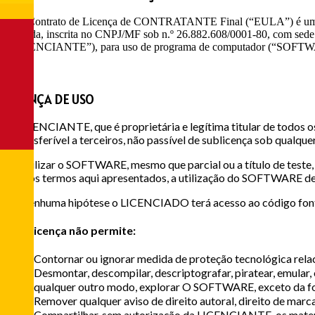
Este Contrato de Licença de CONTRATANTE Final (“EULA”) é um 
limitada, inscrita no CNPJ/MF sob n.º 26.882.608/0001-80, com sed
“LICENCIANTE”), para uso de programa de computador (“SOFTWARE”)
1
LICENÇA DE USO
A LICENCIANTE, que é proprietária e legítima titular de todos
intransferível a terceiros, não passível de sublicença sob qualqu
Ao utilizar o SOFTWARE, mesmo que parcial ou a título de tes
com os termos aqui apresentados, a utilização do SOFTWARE de
Em nenhuma hipótese o LICENCIADO terá acesso ao código fonte
Esta licença não permite:
Contornar ou ignorar medida de proteção tecnológica r
Desmontar, descompilar, descriptografar, piratear, emul
qualquer outro modo, explorar O SOFTWARE, exceto da 
Remover qualquer aviso de direito autoral, direito de mar
Compartilhar, sem autorização da LICENCIANTE, os materi