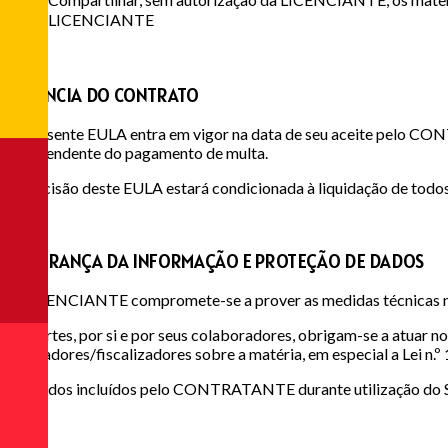
LICENCIANTE
2
VIGÊNCIA DO CONTRATO
O presente EULA entra em vigor na data de seu aceite pelo CON
independente do pagamento de multa.
A rescisão deste EULA estará condicionada à liquidação de todos 
3
SEGURANÇA DA INFORMAÇÃO E PROTEÇÃO DE DADOS
A LICENCIANTE compromete-se a prover as medidas técnicas nece
As partes, por si e por seus colaboradores, obrigam-se a atuar
reguladores/fiscalizadores sobre a matéria, em especial a Lei n.
Os dados incluídos pelo CONTRATANTE durante utilização do SO
4