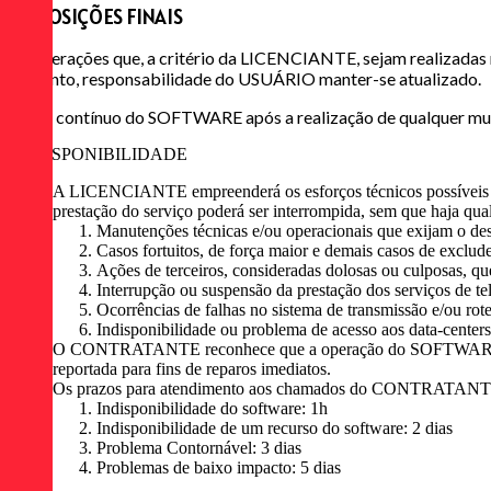
DISPOSIÇÕES FINAIS
As alterações que, a critério da LICENCIANTE, sejam realizadas 
portanto, responsabilidade do USUÁRIO manter-se atualizado.
O uso contínuo do SOFTWARE após a realização de qualquer mu
DISPONIBILIDADE
A LICENCIANTE empreenderá os esforços técnicos possíveis par
prestação do serviço poderá ser interrompida, sem que haja
Manutenções técnicas e/ou operacionais que exijam o des
Casos fortuitos, de força maior e demais casos de exclude
Ações de terceiros, consideradas dolosas ou culposas, qu
Interrupção ou suspensão da prestação dos serviços de t
Ocorrências de falhas no sistema de transmissão e/ou rot
Indisponibilidade ou problema de acesso aos data-centers
O CONTRATANTE reconhece que a operação do SOFTWARE poder
reportada para fins de reparos imediatos.
Os prazos para atendimento aos chamados do CONTRATANTE 
Indisponibilidade do software: 1h
Indisponibilidade de um recurso do software: 2 dias
Problema Contornável: 3 dias
Problemas de baixo impacto: 5 dias