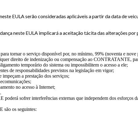
neste EULA serão consideradas aplicáveis a partir da data de veicu
dança neste EULA implicará a aceitação tácita das alterações 
a tornar o serviço disponível por, no mínimo, 99% (noventa e nove p
 qualquer direito de indenização ou compensação ao CONTRATANTE, pa
ligamento temporário do sistema ou impossibilitem o acesso a ele;
ntes de responsabilidades previstos na legislação em vigor;
e impeçam a prestação dos serviços;
elecomunicações;
eamento no acesso à Internet;
.
á sofrer interferências externas que independem dos esforços da
são os seguintes: