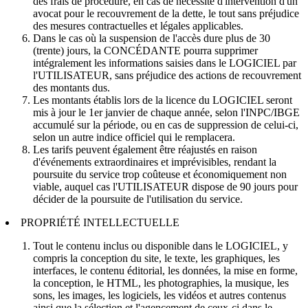
des frais de procédure, en cas de nécessité d'intervention d'un
avocat pour le recouvrement de la dette, le tout sans préjudice
des mesures contractuelles et légales applicables.
Dans le cas où la suspension de l'accès dure plus de 30
(trente) jours, la CONCÉDANTE pourra supprimer
intégralement les informations saisies dans le LOGICIEL par
l'UTILISATEUR, sans préjudice des actions de recouvrement
des montants dus.
Les montants établis lors de la licence du LOGICIEL seront
mis à jour le 1er janvier de chaque année, selon l'INPC/IBGE
accumulé sur la période, ou en cas de suppression de celui-ci,
selon un autre indice officiel qui le remplacera.
Les tarifs peuvent également être réajustés en raison
d'événements extraordinaires et imprévisibles, rendant la
poursuite du service trop coûteuse et économiquement non
viable, auquel cas l'UTILISATEUR dispose de 90 jours pour
décider de la poursuite de l'utilisation du service.
PROPRIÉTÉ INTELLECTUELLE
Tout le contenu inclus ou disponible dans le LOGICIEL, y
compris la conception du site, le texte, les graphiques, les
interfaces, le contenu éditorial, les données, la mise en forme,
la conception, le HTML, les photographies, la musique, les
sons, les images, les logiciels, les vidéos et autres contenus
ainsi que la sélection et l'agencement de ceux-ci dans le