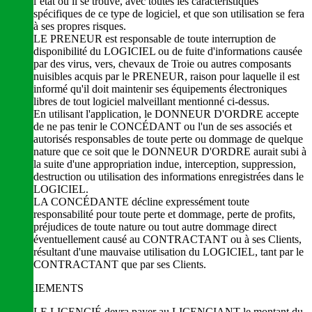
l’état où il se trouve, avec toutes les caractéristiques
spécifiques de ce type de logiciel, et que son utilisation se fera
à ses propres risques.
LE PRENEUR est responsable de toute interruption de
disponibilité du LOGICIEL ou de fuite d'informations causée
par des virus, vers, chevaux de Troie ou autres composants
nuisibles acquis par le PRENEUR, raison pour laquelle il est
informé qu'il doit maintenir ses équipements électroniques
libres de tout logiciel malveillant mentionné ci-dessus.
En utilisant l'application, le DONNEUR D'ORDRE accepte
de ne pas tenir le CONCÉDANT ou l'un de ses associés et
autorisés responsables de toute perte ou dommage de quelque
nature que ce soit que le DONNEUR D'ORDRE aurait subi à
la suite d'une appropriation indue, interception, suppression,
destruction ou utilisation des informations enregistrées dans le
LOGICIEL.
LA CONCÉDANTE décline expressément toute
responsabilité pour toute perte et dommage, perte de profits,
préjudices de toute nature ou tout autre dommage direct
éventuellement causé au CONTRACTANT ou à ses Clients,
résultant d'une mauvaise utilisation du LOGICIEL, tant par le
CONTRACTANT que par ses Clients.
PAIEMENTS
LE LICENCIÉ devra payer au LICENCIANT le montant du