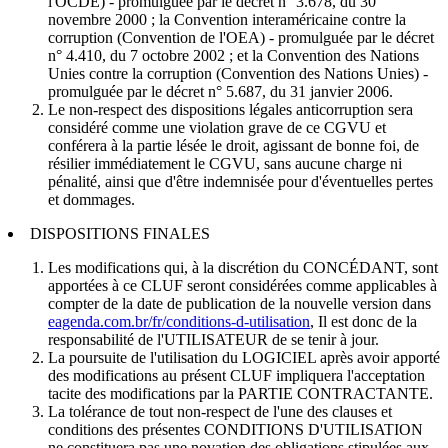
l'OCDE) - promulguée par le décret n° 3.678, du 30
novembre 2000 ; la Convention interaméricaine contre la
corruption (Convention de l'OEA) - promulguée par le décret
n° 4.410, du 7 octobre 2002 ; et la Convention des Nations
Unies contre la corruption (Convention des Nations Unies) -
promulguée par le décret n° 5.687, du 31 janvier 2006.
Le non-respect des dispositions légales anticorruption sera
considéré comme une violation grave de ce CGVU et
conférera à la partie lésée le droit, agissant de bonne foi, de
résilier immédiatement le CGVU, sans aucune charge ni
pénalité, ainsi que d'être indemnisée pour d'éventuelles pertes
et dommages.
DISPOSITIONS FINALES
Les modifications qui, à la discrétion du CONCÉDANT, sont
apportées à ce CLUF seront considérées comme applicables à
compter de la date de publication de la nouvelle version dans
eagenda.com.br/fr/conditions-d-utilisation
, Il est donc de la
responsabilité de l'UTILISATEUR de se tenir à jour.
La poursuite de l'utilisation du LOGICIEL après avoir apporté
des modifications au présent CLUF impliquera l'acceptation
tacite des modifications par la PARTIE CONTRACTANTE.
La tolérance de tout non-respect de l'une des clauses et
conditions des présentes CONDITIONS D'UTILISATION
ne constituera pas une novation des obligations stipulées aux