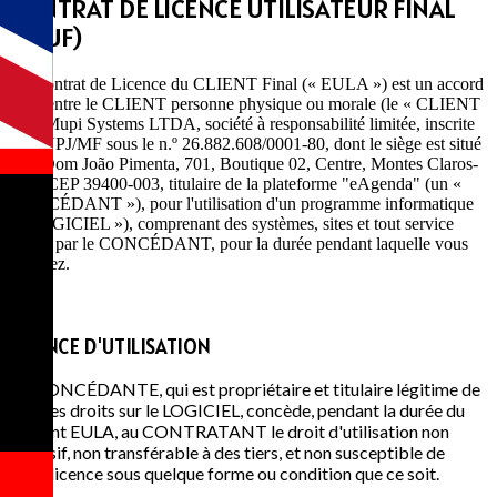
CONTRAT DE LICENCE UTILISATEUR FINAL
(CLUF)
Ce Contrat de Licence du CLIENT Final (« EULA ») est un accord
légal entre le CLIENT personne physique ou morale (le « CLIENT
») et Mupi Systems LTDA, société à responsabilité limitée, inscrite
au CNPJ/MF sous le n.º 26.882.608/0001-80, dont le siège est situé
Rua Dom João Pimenta, 701, Boutique 02, Centre, Montes Claros-
MG, CEP 39400-003, titulaire de la plateforme "eAgenda" (un «
CONCÉDANT »), pour l'utilisation d'un programme informatique
(« LOGICIEL »), comprenant des systèmes, sites et tout service
fourni par le CONCÉDANT, pour la durée pendant laquelle vous
l'utilisez.
1
LICENCE D'UTILISATION
LA CONCÉDANTE, qui est propriétaire et titulaire légitime de
tous les droits sur le LOGICIEL, concède, pendant la durée du
présent EULA, au CONTRATANT le droit d'utilisation non
exclusif, non transférable à des tiers, et non susceptible de
sous-licence sous quelque forme ou condition que ce soit.